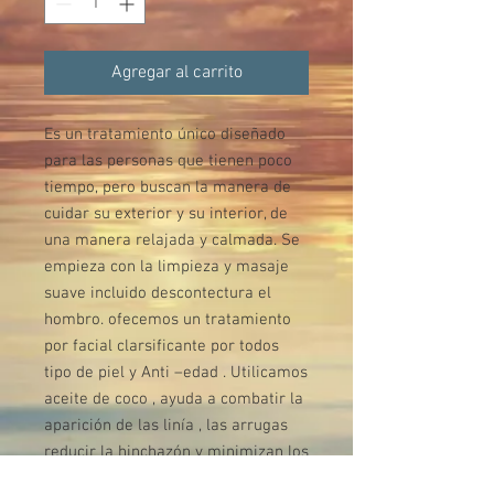
Agregar al carrito
Es un tratamiento único diseñado
para las personas que tienen poco
tiempo, pero buscan la manera de
cuidar su exterior y su interior, de
una manera relajada y calmada. Se
empieza con la limpieza y masaje
suave incluido descontectura el
hombro. ofecemos un tratamiento
por facial clarsificante por todos
tipo de piel y Anti –edad . Utilicamos
aceite de coco , ayuda a combatir la
aparición de las linía , las arrugas
reducir la hinchazón y minimizan los
signos del envejecimiento