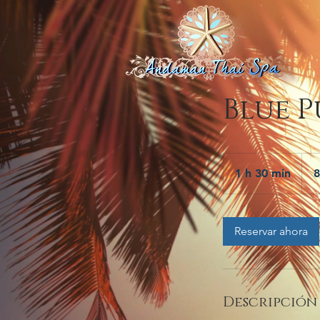
Blue 
84
euro
1 h 30 min
1
8
3
0
Reservar ahora
m
i
n
Descripción 