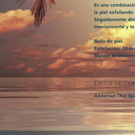
Es una combinació
la piel exfoliando
Seguidamente disf
interiormente y te 
Baño de piel
Exfoliación: 30 m
Masaje Aromatera
Datos de co
Andaman Thai Spa,