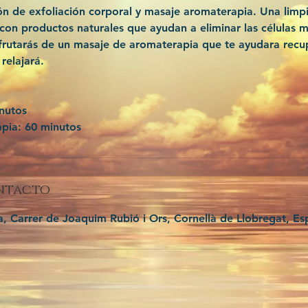
n de exfoliación corporal y masaje aromaterapia. Una limp
 con productos naturales que ayudan a eliminar las células m
rutarás de un masaje de aromaterapia que te ayudara recu
relajará.
inutos
pia: 60 minutos
ntacto
 Carrer de Joaquim Rubió i Ors, Cornellà de Llobregat, E