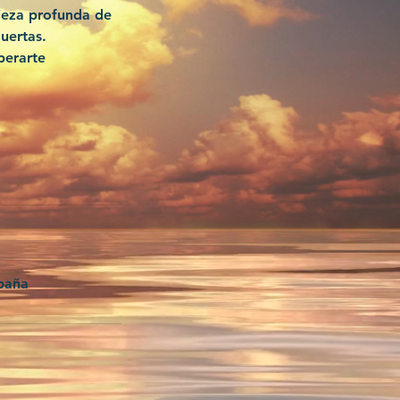
ieza profunda de
uertas.
perarte
spaña