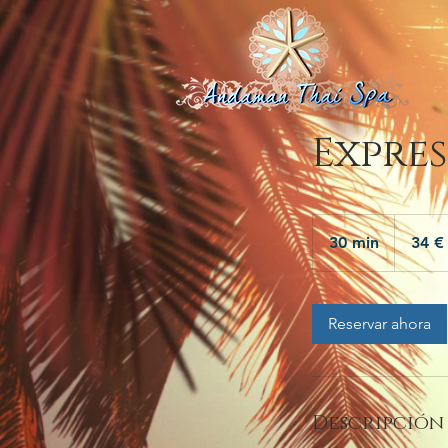
Expres
34
euros
30 min
3
34 €
0
m
Reservar ahora
i
n
Descripción 