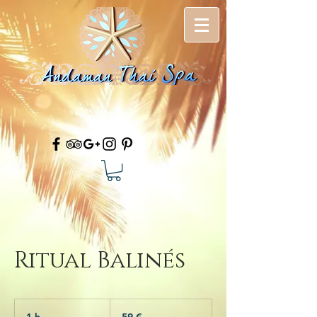
Ritual Balinés
59
euros